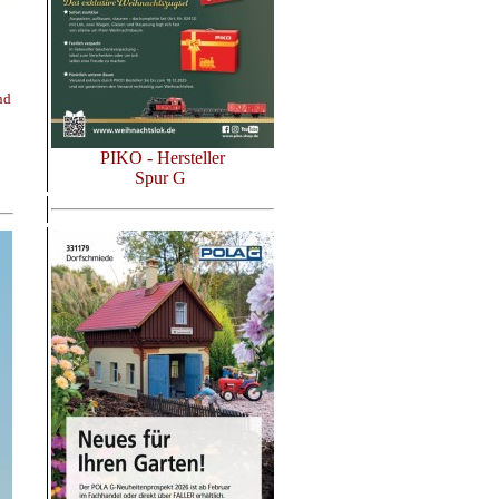
nd
PIKO - Hersteller
Spur G