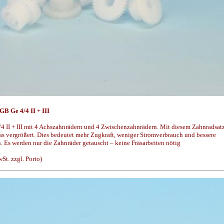
B Ge 4/4 II + III
4 II + III mit 4 Achszahnrädern und 4 Zwischenzahnrädern. Mit diesem Zahnradsat
as vergrößert. Dies bedeutet mehr Zugkraft, weniger Stromverbrauch und bessere
 Es werden nur die Zahnräder getauscht – keine Fräsarbeiten nötig
t. zzgl. Porto)