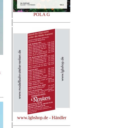
POLA G
z
www.lgbshop.de - Händler