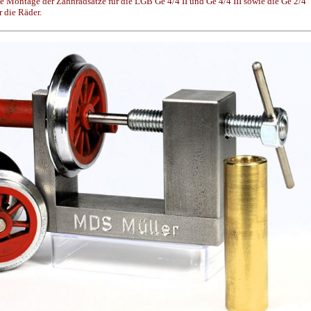
he Montage der Zahnradsätze für die LGB Ge 4/4 II und Ge 4/4 III sowie die Ge 2/4
 die Räder.