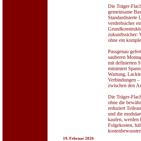
Die Träger-Flach
gemeinsame Basi
Standardisierte 
verdrehsicher ei
Grundkonstrukti
zukunftssicher: 
ohne ein komple
Passgenau gefert
sauberen Montag
mit definierten 
minimiert Spann
Wartung, Lackier
Verbindungen – 
zwischen den Au
Die Träger-Flach
ohne die bewährt
reduziert Teile
und die modulare
kaufen, werden l
Folgekosten, häl
kostenbewussten
19. Februar 2026