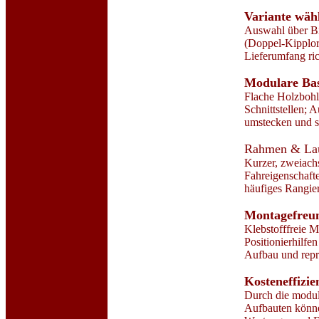
Variante wäh
Auswahl über Bi
(Doppel-Kipplor
Lieferumfang ric
Modulare Bas
Flache Holzbohle
Schnittstellen; 
umstecken und s
Rahmen & La
Kurzer, zweiach
Fahreigenschaft
häufiges Rangie
Montagefreun
Klebstofffreie M
Positionierhilfe
Aufbau und repr
Kosteneffizie
Durch die modul
Aufbauten können