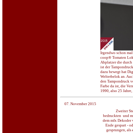
Irgendwo schon mal 
coop® Tomaten Lokom
Abplatzer die durch
ist der Tampondruck
dazu bewegt hat Dig
Welterbelok an. Auch
den Tampondruck ver
Farbe da ist, die Ve
1990, also 25 Jahre,
07. November 2015
Zweiter St
bedruckten und mon
dem mfx Dekoder v
Ende gespart - od
gesprungen, als