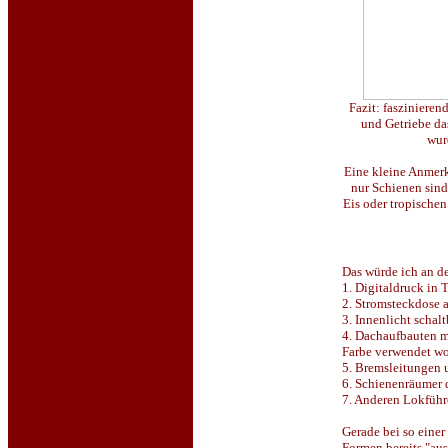
Fazit: faszinieren
und Getriebe da
wur
Eine kleine Anmerk
nur Schienen sind
Eis oder tropische
Das würde ich an d
1. Digitaldruck in
2. Stromsteckdose 
3. Innenlicht schal
4. Dachaufbauten mi
Farbe verwendet wo
5. Bremsleitungen 
6. Schienenräumer
7. Anderen Lokführ
Gerade bei so einer
Formen bereits "aus