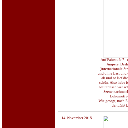
Auf Fahrstufe 7 -
Ampere. Desha
(internationale St
und ohne Last und o
ab und so lief di
schön. Also habe 
weiterlesen wer s
Szene nachmacht
Lokomotive
Wie gesagt, nach 2
der LGB Lo
14. November 2015