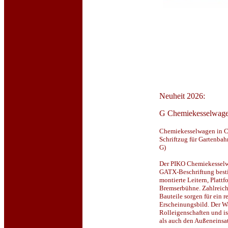
Neuheit 2026:
G Chemiekesselwag
Chemiekesselwagen in 
Schriftzug für Gartenba
G)
Der PIKO Chemiekesselw
GATX-Beschriftung besti
montierte Leitern, Platt
Bremserbühne. Zahlreich
Bauteile sorgen für ein re
Erscheinungsbild. Der W
Rolleigenschaften und is
als auch den Außeneinsat