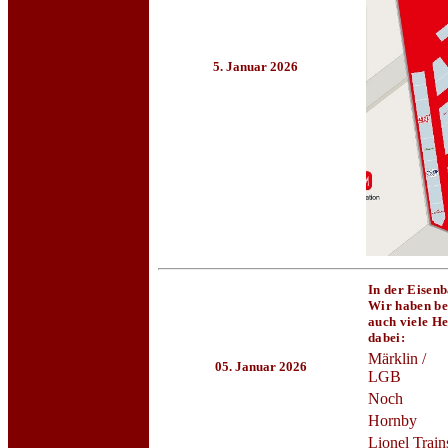
5. Januar 2026
In der Eisenb
Wir haben be
auch viele He
dabei:
Märklin /
05. Januar 2026
LGB
Noch
Hornby
Lionel Train