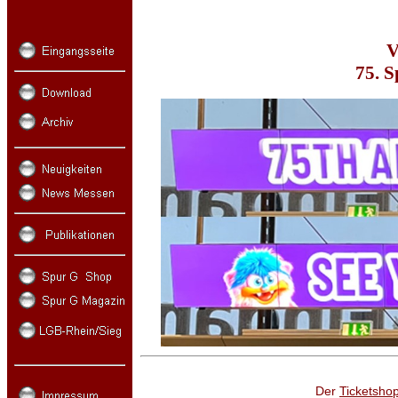
V
75. S
D
er
Ticketsho